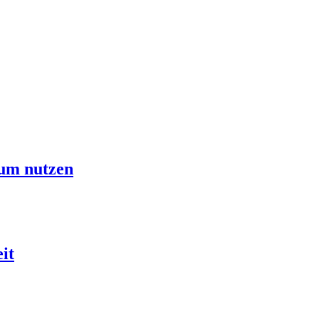
um nutzen
it